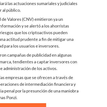
iará las actuaciones sumariales y judiciales
al público.
l de Valores (CNV) emitieron ya un
formación y se alertó a los ahorristas
 riesgos que los criptoactivos pueden
na actitud prudente a fin de mitigar una
d para los usuarios e inversores.
aron campañas de publicidad en algunas
amarca, tendientes a captar inversores con
administración de los activos.
 las empresas que se ofrecen a través de
peraciones de intermediación financiera y
cia penal por la presunción de una maniobra
mas Ponzi.