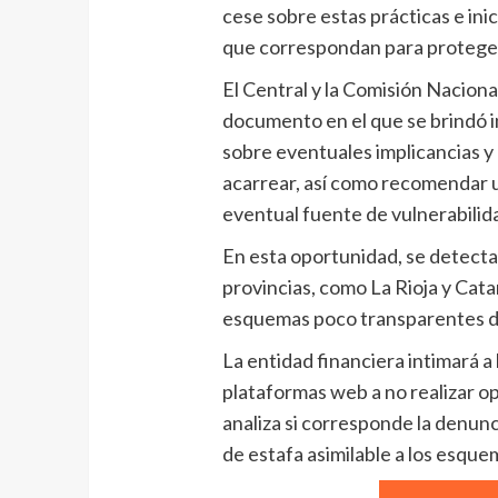
cese sobre estas prácticas e inic
que correspondan para proteger 
El Central y la Comisión Naciona
documento en el que se brindó in
sobre eventuales implicancias y
acarrear, así como recomendar u
eventual fuente de vulnerabilida
En esta oportunidad, se detect
provincias, como La Rioja y Cat
esquemas poco transparentes de 
La entidad financiera intimará a
plataformas web a no realizar o
analiza si corresponde la denun
de estafa asimilable a los esque