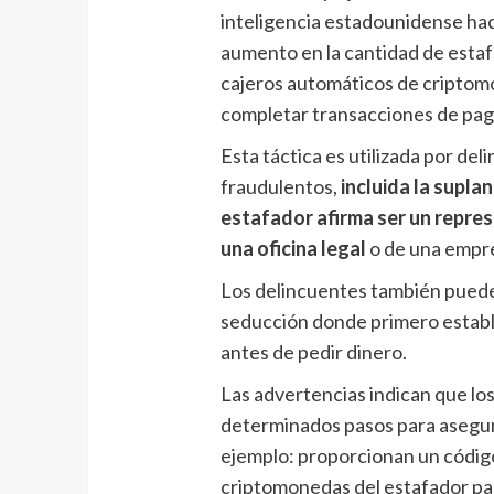
inteligencia estadounidense hace
aumento en la cantidad de estafa
cajeros automáticos de criptomo
completar transacciones de pago
Esta táctica es utilizada por de
fraudulentos,
incluida la supla
estafador afirma ser un represe
una oficina legal
o de una empre
Los delincuentes también puede
seducción donde primero estable
antes de pedir dinero.
Las advertencias indican que lo
determinados pasos para asegura
ejemplo: proporcionan un código
criptomonedas del estafador para