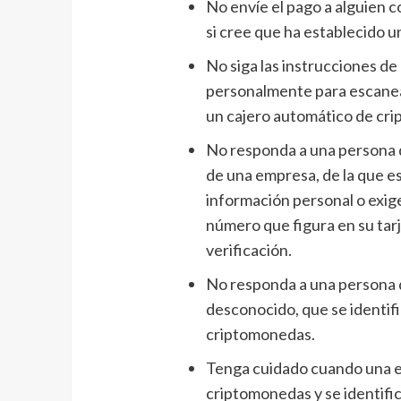
No envíe el pago a alguien c
si cree que ha establecido u
No siga las instrucciones d
personalmente para escanear
un cajero automático de cri
No responda a una persona q
de una empresa, de la que es 
información personal o exi
número que figura en su tar
verificación.
No responda a una persona 
desconocido, que se identif
criptomonedas.
Tenga cuidado cuando una e
criptomonedas y se identifica