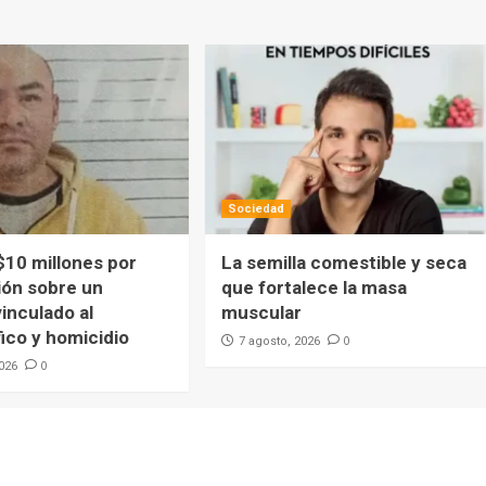
Sociedad
$10 millones por
La semilla comestible y seca
ión sobre un
que fortalece la masa
inculado al
muscular
ico y homicidio
0
7 agosto, 2026
0
2026