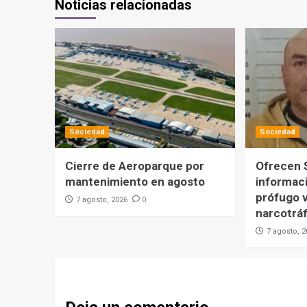
Noticias relacionadas
Sociedad
Sociedad
Cierre de Aeroparque por
Ofrecen 
mantenimiento en agosto
informac
prófugo v
0
7 agosto, 2026
narcotráf
7 agosto, 