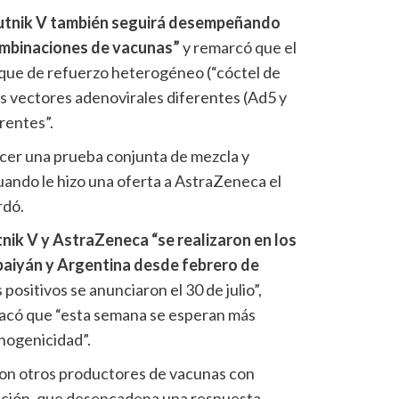
utnik V también seguirá desempeñando
combinaciones de vacunas”
y remarcó que el
oque de refuerzo heterogéneo (“cóctel de
s vectores adenovirales diferentes (Ad5 y
rentes”.
ecer una prueba conjunta de mezcla y
ando le hizo una oferta a AstraZeneca el
rdó.
nik V y AstraZeneca “se realizaron en los
aiyán y Argentina desde febrero de
positivos se anunciaron el 30 de julio”,
acó que “esta semana se esperan más
nogenicidad”.
 con otros productores de vacunas con
ación, que desencadena una respuesta