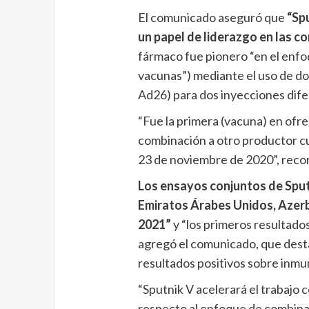
El comunicado aseguró que
“Sp
un papel de liderazgo en las 
fármaco fue pionero “en el enf
vacunas”) mediante el uso de do
Ad26) para dos inyecciones dife
“Fue la primera (vacuna) en ofr
combinación a otro productor cu
23 de noviembre de 2020”, reco
Los ensayos conjuntos de Sput
Emiratos Árabes Unidos, Azerb
2021”
y “los primeros resultados 
agregó el comunicado, que dest
resultados positivos sobre inmu
“Sputnik V acelerará el trabajo
respecto al enfoque de combin