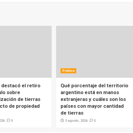
Política
destacó el retiro
Qué porcentaje del territorio
ulo sobre
argentino está en manos
ización de tierras
extranjeras y cuáles son los
ecto de propiedad
países con mayor cantidad
de tierras
0
0
2026
5 agosto, 2026