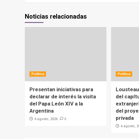
Noticias relacionadas
Política
Política
Presentan iniciativas para
Lousteau 
declarar de interés la visita
del capít
del Papa León XIV a la
extranjer
Argentina
del proy
privada
0
6 agosto, 2026
6 agosto, 