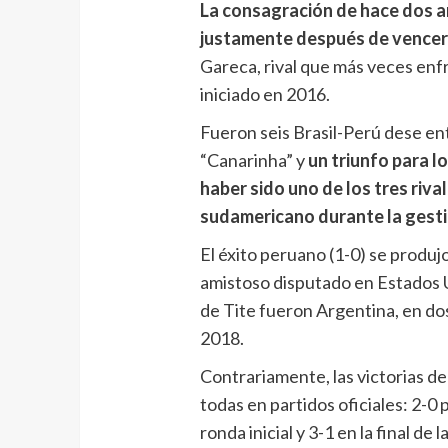
La consagración de hace dos a
justamente después de vencer po
Gareca, rival que más veces enfre
iniciado en 2016.
Fueron seis Brasil-Perú dese ent
“Canarinha” y
un triunfo para l
haber sido uno de los tres riva
sudamericano durante la gesti
El éxito peruano (1-0) se produj
amistoso disputado en Estados U
de Tite fueron Argentina, en dos
2018.
Contrariamente, las victorias de
todas en partidos oficiales: 2-0 
ronda inicial y 3-1 en la final de