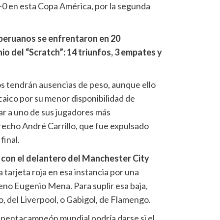
4-0 en esta Copa América, por la segunda
 peruanos se enfrentaron en 20
io del “Scratch”: 14 triunfos, 3 empates y
os tendrán ausencias de peso, aunque ello
caico por su menor disponibilidad de
ar a uno de sus jugadores más
recho André Carrillo, que fue expulsado
final.
á con el delantero del Manchester City
 tarjeta roja en esa instancia por una
leno Eugenio Mena. Para suplir esa baja,
, del Liverpool, o Gabigol, de Flamengo.
 pentacampeón mundial podría darse si el