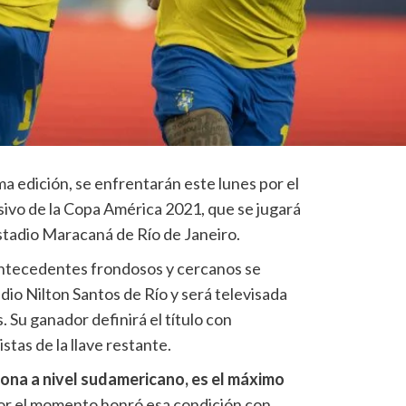
tima edición, se enfrentarán este lunes por el
sivo de la Copa América 2021, que se jugará
estadio Maracaná de Río de Janeiro.
 antecedentes frondosos y cercanos se
adio Nilton Santos de Río y será televisada
 Su ganador definirá el título con
tas de la llave restante.
rona a nivel sudamericano, es el máximo
or el momento honró esa condición con