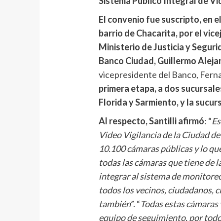
Sistema Público Integral de Vi
El convenio fue suscripto, en 
barrio de Chacarita, por el vic
Ministerio de Justicia y Segurid
Banco Ciudad, Guillermo Aleja
vicepresidente del Banco, Ferna
primera etapa, a dos sucursale
Florida y Sarmiento, y la sucur
Al respecto, Santilli afirmó
: “
Es
Video Vigilancia de la Ciudad d
10.100 cámaras públicas y lo qu
todas las cámaras que tiene de l
integrar al sistema de monitore
todos los vecinos, ciudadanos, c
también
”. “
Todas estas cámaras 
equipo de seguimiento, por todo