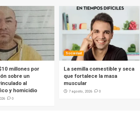
Sociedad
$10 millones por
La semilla comestible y seca
ión sobre un
que fortalece la masa
inculado al
muscular
ico y homicidio
0
7 agosto, 2026
0
2026