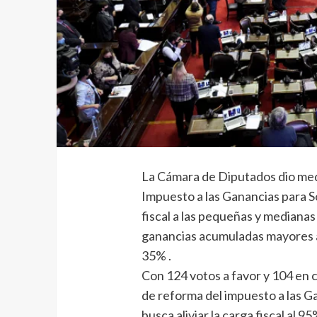
La Cámara de Diputados dio medi
Impuesto a las Ganancias para So
fiscal a las pequeñas y medianas
ganancias acumuladas mayores a 
35% .
Con 124 votos a favor y 104 en 
de reforma del impuesto a las G
busca aliviar la carga fiscal al