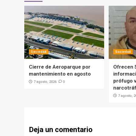
Sociedad
Sociedad
Cierre de Aeroparque por
Ofrecen 
mantenimiento en agosto
informac
prófugo v
0
7 agosto, 2026
narcotráf
7 agosto, 
Deja un comentario