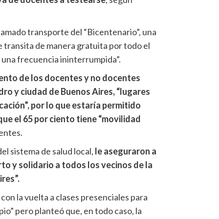
llamado transporte del “Bicentenario”, una
e transita de manera gratuita por todo el
 una frecuencia ininterrumpida”.
ciento de los docentes y no docentes
idro y ciudad de Buenos Aires, “lugares
ación”, por lo que estaría permitido
 que el 65 por ciento tiene “movilidad
uentes.
el sistema de salud local,
le aseguraron a
rto y solidario a todos los vecinos de la
res”.
 con la vuelta a clases presenciales para
io” pero planteó que, en todo caso, la