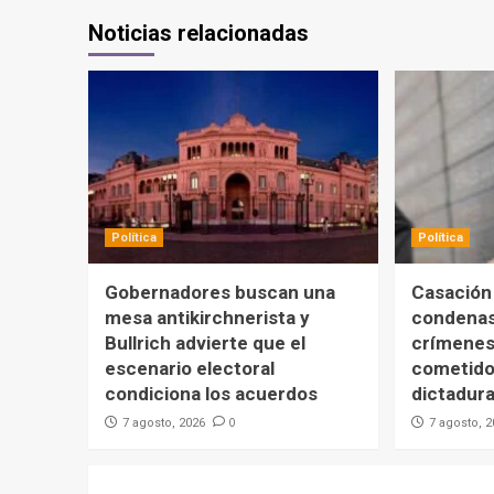
Noticias relacionadas
Política
Política
Gobernadores buscan una
Casación
mesa antikirchnerista y
condenas
Bullrich advierte que el
crímenes
escenario electoral
cometido
condiciona los acuerdos
dictadur
0
7 agosto, 2026
7 agosto, 