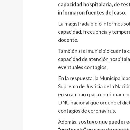
capacidad hospitalaria, de tes
informaron fuentes del caso.
La magistrada pidió informes sob
capacidad, frecuencia y temper
docente.
También si el municipio cuenta 
capacidad de atención hospitalar
eventuales contagios.
En la respuesta, la Municipalidad
Suprema de Justicia de la Nació
en su amparo para continuar con 
DNU nacional que ordenó el dicta
contagios de coronavirus.
Además, s
ostuvo que puede real
“protocolo” en caso de negati