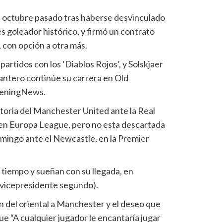
en octubre pasado tras haberse desvinculado
es goleador histórico, y firmó un contrato
 con opción a otra más.
artidos con los ‘Diablos Rojos’, y Solskjaer
lantero continúe su carrera en Old
veningNews.
ictoria del Manchester United ante la Real
 en Europa League, pero no esta descartada
omingo ante el Newcastle, en la Premier
 tiempo y sueñan con su llegada, en
vicepresidente segundo).
n del oriental a Manchester y el deseo que
e “A cualquier jugador le encantaría jugar