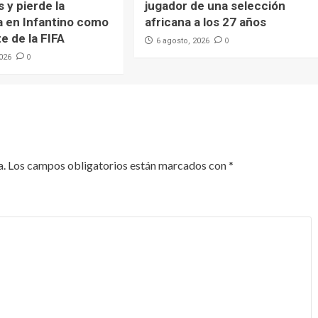
 y pierde la
jugador de una selección
a en Infantino como
africana a los 27 años
e de la FIFA
0
6 agosto, 2026
0
2026
a.
Los campos obligatorios están marcados con
*