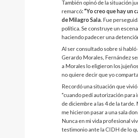
También opinó de la situación judi
remarcó
: “Yo creo que hay un 
de Milagro Sala
. Fue perseguida
política. Se construye un escenari
haciendo padecer una detención
Al ser consultado sobre si habl
Gerardo Morales, Fernández seña
a Morales lo eligieron los jujeñ
no quiere decir que yo comparta 
Recordó una situación que vivió c
“cuando pedí autorización para ir
de diciembre a las 4 de la tarde
me hicieron pasar a una sala don
Nunca en mi vida profesional viví
testimonio ante la CIDH de lo q