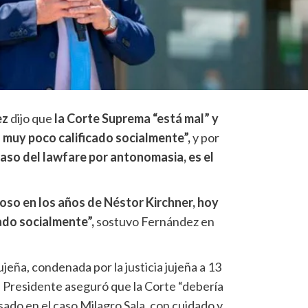
ez
dijo que
la Corte Suprema “está mal” y
l muy poco calificado socialmente”,
y por
caso del lawfare por antonomasia, es el
ioso en los años de Néstor Kirchner, hoy
cado socialmente”,
sostuvo Fernández en
jujeña, condenada por la justicia jujeña a 13
 el Presidente aseguró que la Corte “debería
sado en el caso Milagro Sala, con cuidado y