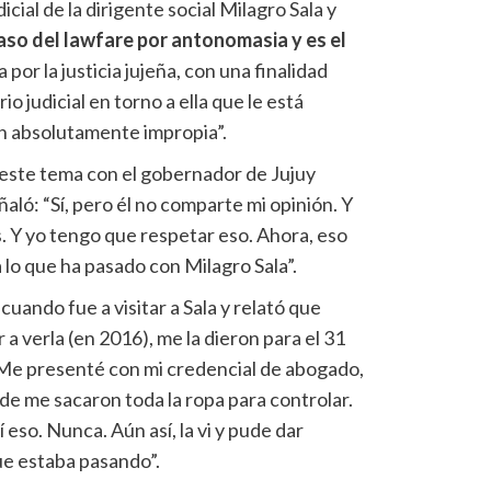
cial de la dirigente social Milagro Sala y
caso del lawfare por antonomasia y es el
 por la justicia jujeña, con una finalidad
o judicial en torno a ella que le está
 absolutamente impropia”.
ó este tema con el gobernador de Jujuy
ló: “Sí, pero él no comparte mi opinión. Y
os. Y yo tengo que respetar eso. Ahora, eso
lo que ha pasado con Milagro Sala”.
uando fue a visitar a Sala y relató que
 a verla (en 2016), me la dieron para el 31
. Me presenté con mi credencial de abogado,
de me sacaron toda la ropa para controlar.
 eso. Nunca. Aún así, la vi y pude dar
ue estaba pasando”.