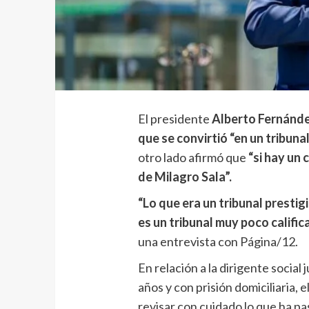
El presidente
Alberto Fernánd
que se convirtió “en un tribuna
otro lado afirmó que
“si hay un 
de Milagro Sala”.
“Lo que era un tribunal prestig
es un tribunal muy poco califi
una entrevista con Página/12.
En relación a la dirigente social 
años y con prisión domiciliaria,
revisar con cuidado lo que ha pa