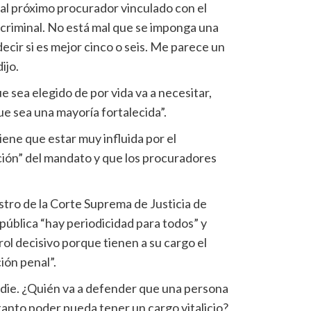
l próximo procurador vinculado con el
a criminal. No está mal que se imponga una
decir si es mejor cinco o seis. Me parece un
ijo.
 sea elegido de por vida va a necesitar,
ue sea una mayoría fortalecida”.
tiene que estar muy influida por el
ión” del mandato y que los procuradores
stro de la Corte Suprema de Justicia de
pública “hay periodicidad para todos” y
rol decisivo porque tienen a su cargo el
ión penal”.
nadie. ¿Quién va a defender que una persona
anto poder pueda tener un cargo vitalicio?