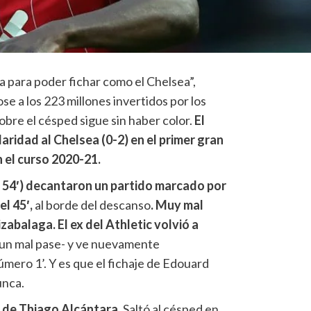
a para poder fichar como el Chelsea”,
e a los 223 millones invertidos por los
sobre el césped sigue sin haber color.
El
aridad al Chelsea (0-2) en el primer gran
n el curso 2020-21.
y 54′) decantaron un partido marcado por
l 45′,
al borde del descanso
. Muy mal
abalaga. El ex del Athletic volvió a
 un mal pase- y ve nuevamente
mero 1’. Y es que el fichaje de Edouard
unca.
t de Thiago Alcántara.
Saltó al césped en