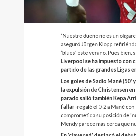
‘Nuestro dueño no es un oligarc
aseguró Jürgen Klopp refiriéndos
‘blues’ este verano. Pues bien, 
Liverpool se ha impuesto con cl
partido de las grandes Ligas e
Los goles de Sadio Mané (50′ 
la expulsión de Christensen en e
parado salió también Kepa Arriz
fallar
-regaló el 0-2 a Mané con
comprometida su posición de ‘nú
Mendy parece más cerca que n
En ‘clave red’ destacó el debu